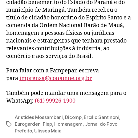
cidadão benemérito do Estado do Paraná e do
município de Maringá. Também recebeu o
título de cidadão honorário do Espírito Santo e a
comenda da Ordem Nacional Barão de Mauá,
homenagem a pessoas físicas ou jurídicas
nacionais e estrangeiras que tenham prestado
relevantes contribuições à indústria, ao
comércio e aos serviços do Brasil.
Para falar com a Fampepar, escreva
para
imprensa@conampe.org.br
Também pode mandar uma mensagem para o
WhatsApp
(61) 99926-1900
Aristides Mossambani
,
Dicomp
,
Ercílio Santinoni
,
Eurogarden
,
Fiep
,
Homenagem
,
Jornal do Povo
,
Prefeito
,
Ulisses Maia