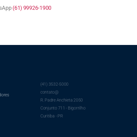
tsApp
(61) 99926-1900
(41) 3532-5000
contato@
dores
R. Padre Anchieta 2050
Conjunto 711 - Bigorrilho
Curitiba - PR