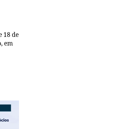
o
e 18 de
o, em