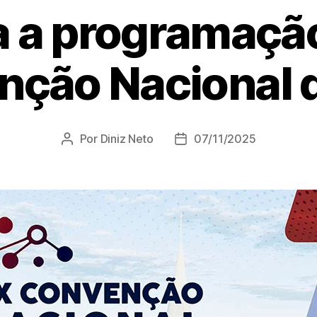
a a programaçã
nção Nacional 
Por
Diniz Neto
07/11/2025