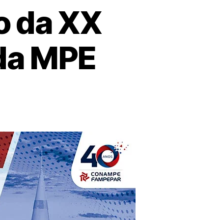
o da XX
da MPE