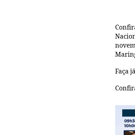
Confir
Nacion
novemb
Marin
Faça j
Confir