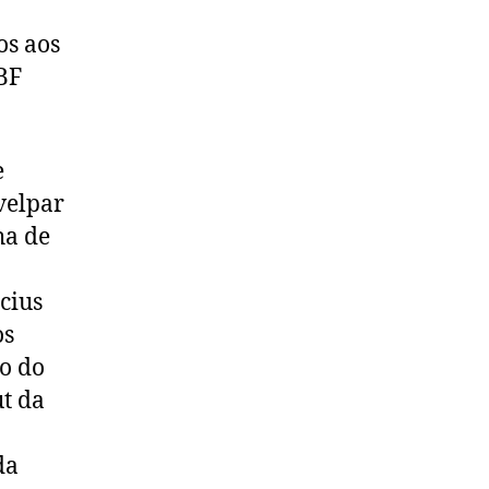
os aos
JBF
e
velpar
ha de
cius
os
o do
ut da
da