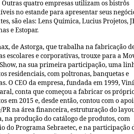
. Outras quatro empresas utilizam os bistrôs
íveis no estande para apresentar seus negóci
ntes, são elas: Lens Química, Lucius Projetos, 
nas e Estopar.
ax, de Astorga, que trabalha na fabricação d
as escolares e corporativas, trouxe para a Mo
how, na sua primeira participação, uma lin
os residenciais, com poltronas, banquetas e
as. O CEO da empresa, fundada em 1999, Viní
ral, conta que começou a fabricar os própri
os em 2015 e, desde então, contou com o apoi
/PR na área financeira, estruturação do layo
a, na produção do catálogo de produtos, com
io do Programa Sebraetec, e na participação 