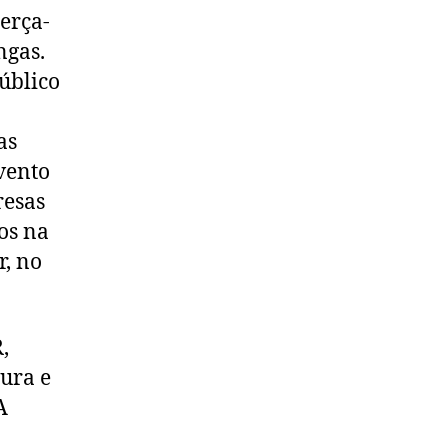
erça-
ngas.
úblico
as
vento
resas
os na
r, no
,
tura e
A