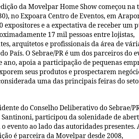
edição da Movelpar Home Show começou na t
(30), no Expoara Centro de Eventos, em Arapo
0 expositores e a expectativa de receber um p
oximadamente 17 mil pessoas entre lojistas,
ntes, arquitetos e profissionais da área de vári
 do País. O Sebrae/PR é um dos parceiros do e
te ano, apoia a participação de pequenas emp
xporem seus produtos e prospectarem negóci
considerada uma das principais feiras do seto
idente do Conselho Deliberativo do Sebrae/PR
o Santinoni, participou da solenidade de aber
u o evento ao lado das autoridades presentes. 
uição é parceira da Movelpar desde 2008,