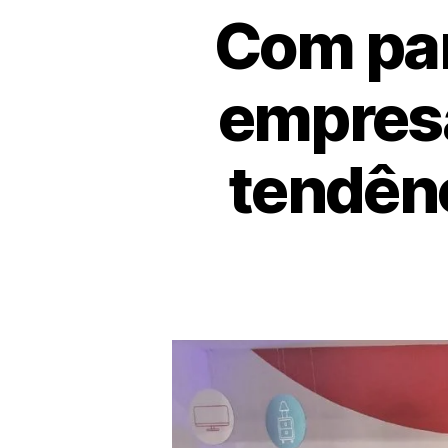
Com par
empresa
tendênc