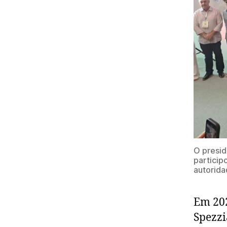
O presid
particip
autorida
Em 202
Spezzi