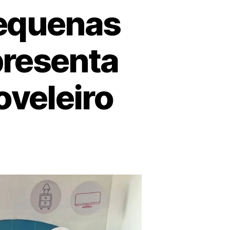
pequenas
presenta
oveleiro