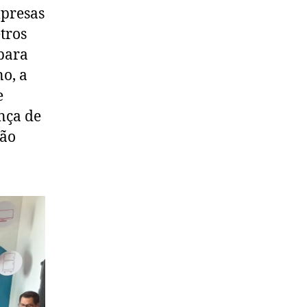
mpresas
tros
para
o, a
e
nça de
tão