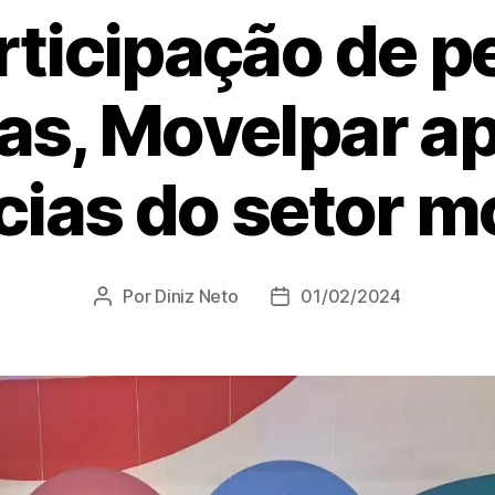
ticipação de 
s, Movelpar a
ias do setor m
Por
Diniz Neto
01/02/2024