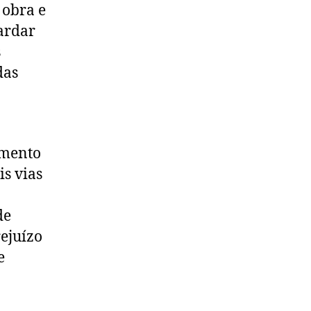
 obra e
ardar
s
das
amento
s vias
o
de
rejuízo
e