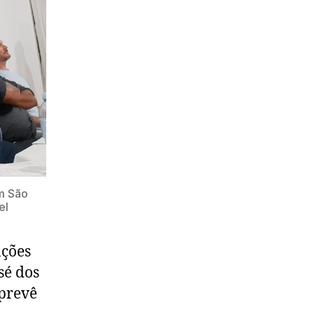
m São
el
ações
sé dos
 prevê