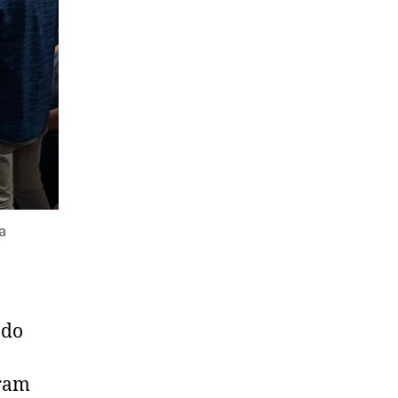
a
 do
oram