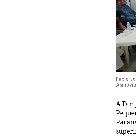
Fábio Jo
Asmoviq 
A Famp
Peque
Paraná
superi