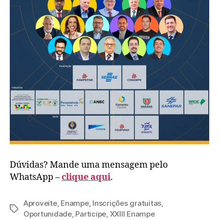
Dúvidas? Mande uma mensagem pelo
WhatsApp –
clique aqu
i
.
Aproveite
,
Enampe
,
Inscrições gratuitas
,
Oportunidade
,
Participe
,
XXIII Enampe