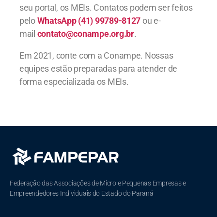
seu portal, os MEIs. Contatos podem ser feitos
pelo
WhatsApp (41) 99789-8127
ou e-
mail
contato@conampe.org.br
.
Em 2021, conte com a Conampe. Nossas
equipes estão preparadas para atender de
forma especializada os MEIs.
Federação das Associações de Micro e Pequenas Empresas e
Empreendedores Individuais do Estado do Paraná