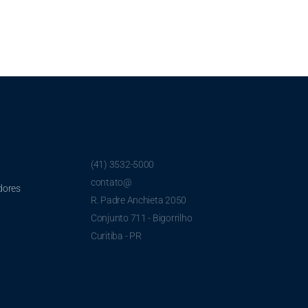
(41) 3532-5000
contato@
dores
R. Padre Anchieta 2050
Conjunto 711 - Bigorrilho
Curitiba - PR