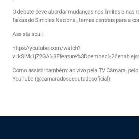
O debate deve abordar mudanças nos limites e nas r
faixas do Simples Nacional, temas centrais para a c
Assista aqui:
https://youtube.com/watch?
v=kSIVk1jZ2GA%3Ffeature%3Doembed%26enablejs
Como assistir também: ao vivo pela TV Câmara, pelo 
YouTube (@camaradosdeputadosoficial)