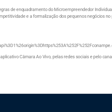
egras de enquadramento do Microempreendedor Individual 
ompetitividade e a formalização dos pequenos negócios no 
api%3D1%26origin%3Dhttps%253A%252F%252Fconampe.o
aplicativo Câmara Ao Vivo, pelas redes sociais e pelo can