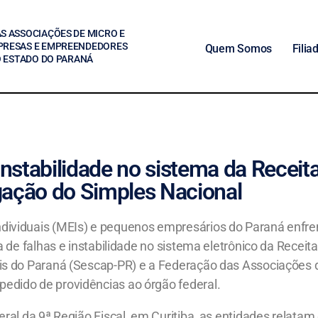
S ASSOCIAÇÕES DE MICRO E
PRESAS E EMPREENDEDORES
Quem Somos
Filia
O ESTADO DO PARANÁ
nstabilidade no sistema da Receit
gação do Simples Nacional
ividuais (MEIs) e pequenos empresários do Paraná enfre
 de falhas e instabilidade no sistema eletrônico da Receit
eis do Paraná (Sescap-PR) e a Federação das Associações
edido de providências ao órgão federal.
al da 9ª Região Fiscal, em Curitiba, as entidades relatam 