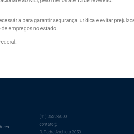
cional e ao MEI, pelo menos até 13 de fevereiro.
essária para garantir segurança jurídica e evitar prejuíz
o de empregos no estado.
ederal.
(41) 3532-5000
contato@
dores
R. Padre Anchieta 2050